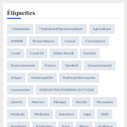
Étiquettes
" Aluminium
" Industrie Pharmaceutique"
Agriculture
AIMSIB
Bruno Maurer
Cancer
Coronavirus
Covid
Covid 19
Didier Raoult
Enfants
Environnement
France
Gardasil
Gouvernement
Grippe
Homéopathie
Hydroxychloroquine
Ivermectine
L'INDUSTRIE PHARMACEUTIQUE
Liberté
Macron
Masque
Monde
Monsanto
Médecin
Médecins
Nutrition
Ogm
OMS
Pandémie
Pesticides
Peur
Pfizer
Politique