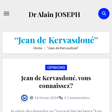
Skip
to
Dr Alain JOSEPH
content
“Jean de Kervasdoué”
Home
“Jean de Kervasdoué”
OPINIONS
Jean de Kervasdoué, vous
connaissez?
16 février 2014
5 Commentaires
Je viens de répondre au “journal des lecteurs”à un