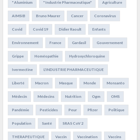
" Aluminium
" Industrie Pharmaceutique"
Agriculture
AIMSIB
Bruno Maurer
Cancer
Coronavirus
Covid
Covid 19
Didier Raoult
Enfants
Environnement
France
Gardasil
Gouvernement
Grippe
Homéopathie
Hydroxychloroquine
Ivermectine
L'INDUSTRIE PHARMACEUTIQUE
Liberté
Macron
Masque
Monde
Monsanto
Médecin
Médecins
Nutrition
Ogm
OMS
Pandémie
Pesticides
Peur
Pfizer
Politique
Population
Santé
SRAS CoV 2
THERAPEUTIQUE
Vaccin
Vaccination
Vaccins