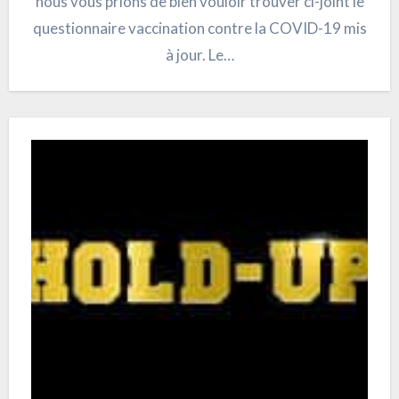
nous vous prions de bien vouloir trouver ci-joint le
questionnaire vaccination contre la COVID-19 mis
à jour. Le…