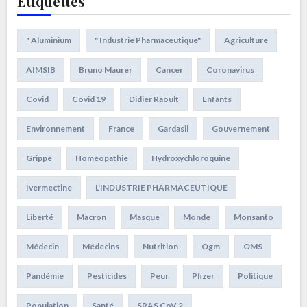
Étiquettes
" Aluminium
" Industrie Pharmaceutique"
Agriculture
AIMSIB
Bruno Maurer
Cancer
Coronavirus
Covid
Covid 19
Didier Raoult
Enfants
Environnement
France
Gardasil
Gouvernement
Grippe
Homéopathie
Hydroxychloroquine
Ivermectine
L'INDUSTRIE PHARMACEUTIQUE
Liberté
Macron
Masque
Monde
Monsanto
Médecin
Médecins
Nutrition
Ogm
OMS
Pandémie
Pesticides
Peur
Pfizer
Politique
Population
Santé
SRAS CoV 2