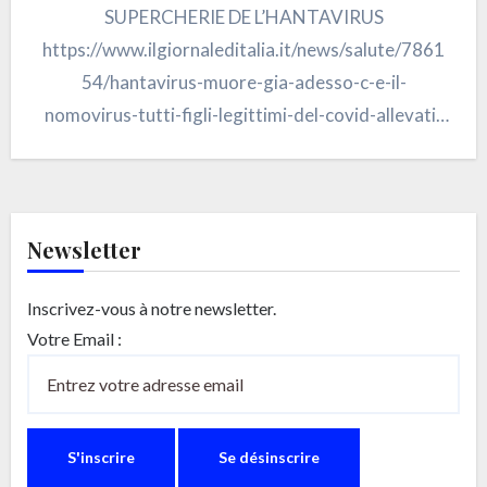
SUPERCHERIE DE L’HANTAVIRUS
https://www.ilgiornaleditalia.it/news/salute/7861
54/hantavirus-muore-gia-adesso-c-e-il-
nomovirus-tutti-figli-legittimi-del-covid-allevati-
nello-stesso-servilismo.html di Max Del Papa Le
récit prend une mauvaise tournure : trop de
précipitation, trop de zèle ; mais il…
Newsletter
Inscrivez-vous à notre newsletter.
Votre Email :