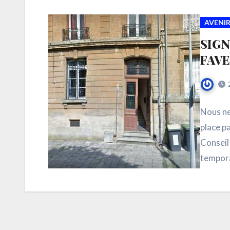
AVENIR
SIGN
FAVE
Nous ne
place p
Conseil
tempora