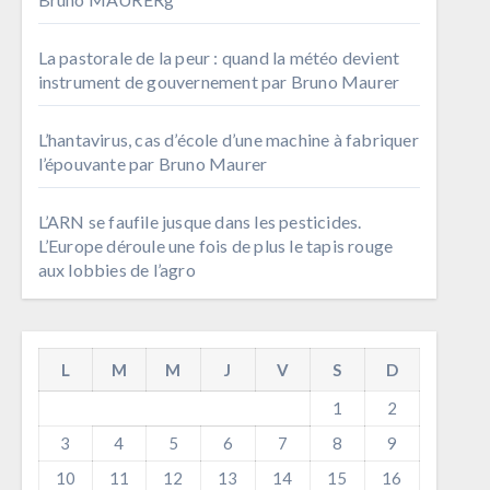
La pastorale de la peur : quand la météo devient
instrument de gouvernement par Bruno Maurer
L’hantavirus, cas d’école d’une machine à fabriquer
l’épouvante par Bruno Maurer
L’ARN se faufile jusque dans les pesticides.
L’Europe déroule une fois de plus le tapis rouge
aux lobbies de l’agro
L
M
M
J
V
S
D
1
2
3
4
5
6
7
8
9
10
11
12
13
14
15
16