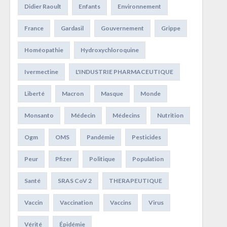
Didier Raoult
Enfants
Environnement
France
Gardasil
Gouvernement
Grippe
Homéopathie
Hydroxychloroquine
Ivermectine
L'INDUSTRIE PHARMACEUTIQUE
Liberté
Macron
Masque
Monde
Monsanto
Médecin
Médecins
Nutrition
Ogm
OMS
Pandémie
Pesticides
Peur
Pfizer
Politique
Population
Santé
SRAS CoV 2
THERAPEUTIQUE
Vaccin
Vaccination
Vaccins
Virus
Vérité
Épidémie