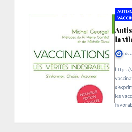
AUTIS
VACCI
Autis
la vi
doc
https:/
vaccina
s’exprim
les vacc
favorab