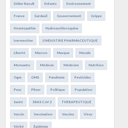
Didier Raoult
Enfants
Environnement
France
Gardasil
Gouvernement
Grippe
Homéopathie
Hydroxychloroquine
Ivermectine
L'INDUSTRIE PHARMACEUTIQUE
Liberté
Macron
Masque
Monde
Monsanto
Médecin
Médecins
Nutrition
Ogm
OMS
Pandémie
Pesticides
Peur
Pfizer
Politique
Population
Santé
SRAS CoV 2
THERAPEUTIQUE
Vaccin
Vaccination
Vaccins
Virus
Vérité
Épidémie