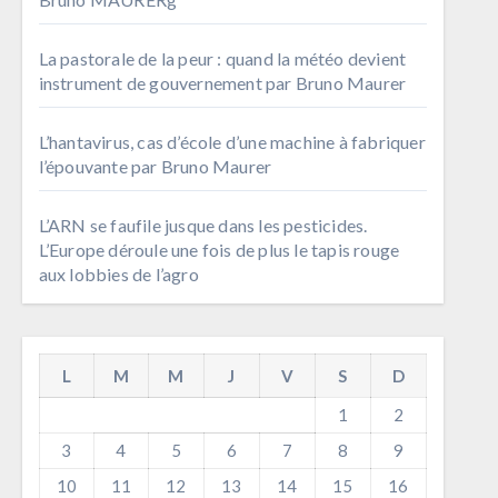
La pastorale de la peur : quand la météo devient
instrument de gouvernement par Bruno Maurer
L’hantavirus, cas d’école d’une machine à fabriquer
l’épouvante par Bruno Maurer
L’ARN se faufile jusque dans les pesticides.
L’Europe déroule une fois de plus le tapis rouge
aux lobbies de l’agro
L
M
M
J
V
S
D
1
2
3
4
5
6
7
8
9
10
11
12
13
14
15
16