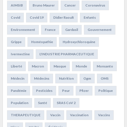
AIMSIB
Bruno Maurer
Cancer
Coronavirus
Covid
Covid 19
Didier Raoult
Enfants
Environnement
France
Gardasil
Gouvernement
Grippe
Homéopathie
Hydroxychloroquine
Ivermectine
L'INDUSTRIE PHARMACEUTIQUE
Liberté
Macron
Masque
Monde
Monsanto
Médecin
Médecins
Nutrition
Ogm
OMS
Pandémie
Pesticides
Peur
Pfizer
Politique
Population
Santé
SRAS CoV 2
THERAPEUTIQUE
Vaccin
Vaccination
Vaccins