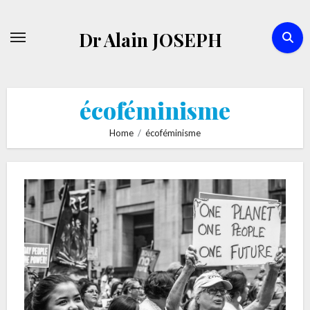
Skip
to
Dr Alain JOSEPH
content
écoféminisme
Home
écoféminisme