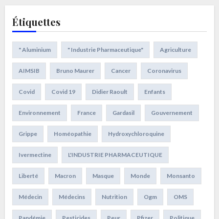
Étiquettes
" Aluminium
" Industrie Pharmaceutique"
Agriculture
AIMSIB
Bruno Maurer
Cancer
Coronavirus
Covid
Covid 19
Didier Raoult
Enfants
Environnement
France
Gardasil
Gouvernement
Grippe
Homéopathie
Hydroxychloroquine
Ivermectine
L'INDUSTRIE PHARMACEUTIQUE
Liberté
Macron
Masque
Monde
Monsanto
Médecin
Médecins
Nutrition
Ogm
OMS
Pandémie
Pesticides
Peur
Pfizer
Politique