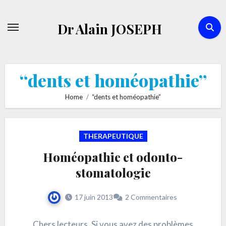
Skip
to
Dr Alain JOSEPH
content
“dents et homéopathie”
Home
“dents et homéopathie”
THERAPEUTIQUE
Homéopathie et odonto-
stomatologie
17 juin 2013
2 Commentaires
Chers lecteurs, Si vous avez des problèmes