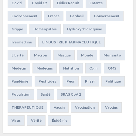
Covid
Covid 19
Didier Raoult
Enfants
Environnement
France
Gardasil
Gouvernement
Grippe
Homéopathie
Hydroxychloroquine
Ivermectine
L'INDUSTRIE PHARMACEUTIQUE
Liberté
Macron
Masque
Monde
Monsanto
Médecin
Médecins
Nutrition
Ogm
OMS
Pandémie
Pesticides
Peur
Pfizer
Politique
Population
Santé
SRAS CoV 2
THERAPEUTIQUE
Vaccin
Vaccination
Vaccins
Virus
Vérité
Épidémie