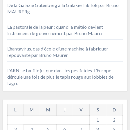
De la Galaxie Gutenberg à la Galaxie TikTok par Bruno
MAURERg
La pastorale de la peur : quand la météo devient
instrument de gouvernement par Bruno Maurer
L’hantavirus, cas d’école d’une machine à fabriquer
l’épouvante par Bruno Maurer
L’ARN se faufile jusque dans les pesticides. L’Europe
déroule une fois de plus le tapis rouge aux lobbies de
l’agro
L
M
M
J
V
S
D
1
2
3
4
5
6
7
8
9