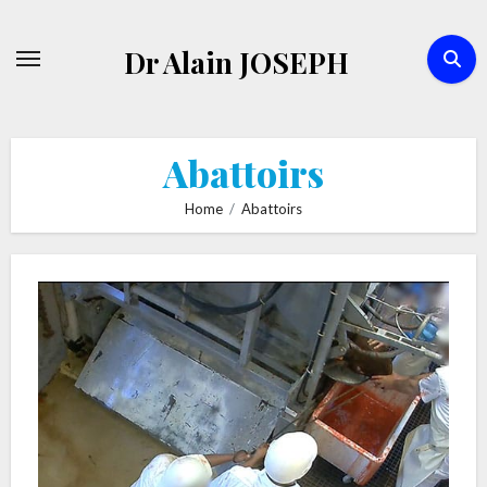
Skip
to
Dr Alain JOSEPH
content
Abattoirs
Home
Abattoirs